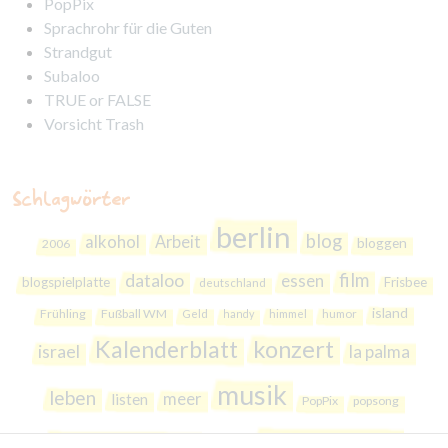
PopPix
Sprachrohr für die Guten
Strandgut
Subaloo
TRUE or FALSE
Vorsicht Trash
Schlagwörter
berlin
blog
alkohol
Arbeit
bloggen
2006
film
dataloo
essen
blogspielplatte
Frisbee
deutschland
island
Frühling
Fußball WM
Geld
handy
himmel
humor
Kalenderblatt
konzert
israel
la palma
musik
leben
meer
listen
PopPix
popsong
San Francisco
Prenzlauer Berg
reisen