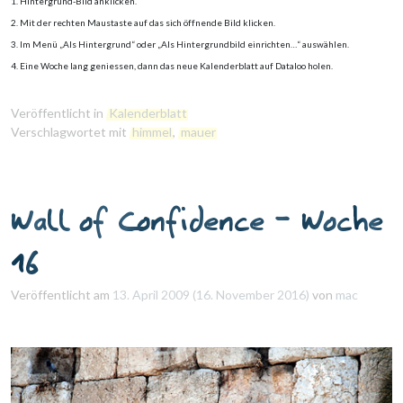
1. Hintergrund-Bild anklicken.
2. Mit der rechten Maustaste auf das sich öffnende Bild klicken.
3. Im Menü „Als Hintergrund“ oder „Als Hintergrundbild einrichten…“ auswählen.
4. Eine Woche lang geniessen, dann das neue Kalenderblatt auf Dataloo holen.
Veröffentlicht in
Kalenderblatt
Verschlagwortet mit
himmel
,
mauer
Wall of Confidence – Woche
16
Veröffentlicht am
13. April 2009
(16. November 2016)
von
mac
Erforderlich