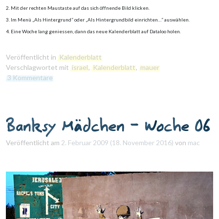
2. Mit der rechten Maustaste auf das sich öffnende Bild klicken.
3. Im Menü „Als Hintergrund“ oder „Als Hintergrundbild einrichten…“ auswählen.
4. Eine Woche lang geniessen, dann das neue Kalenderblatt auf Dataloo holen.
Veröffentlicht in
Kalenderblatt
Verschlagwortet mit
israel
,
Kalenderblatt
,
mauer
3 Kommentare
Banksy Mädchen – Woche 06
Veröffentlicht am
2. Februar 2009
(18. November 2016)
von
mac