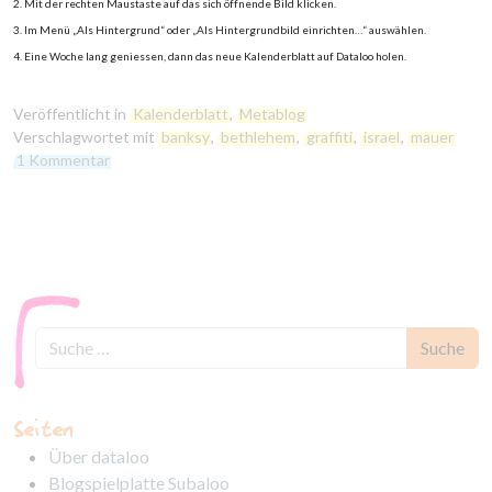
2. Mit der rechten Maustaste auf das sich öffnende Bild klicken.
3. Im Menü „Als Hintergrund“ oder „Als Hintergrundbild einrichten…“ auswählen.
4. Eine Woche lang geniessen, dann das neue Kalenderblatt auf Dataloo holen.
Veröffentlicht in
Kalenderblatt
,
Metablog
Verschlagwortet mit
banksy
,
bethlehem
,
graffiti
,
israel
,
mauer
1 Kommentar
Seiten
Über dataloo
Blogspielplatte Subaloo