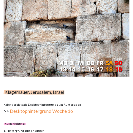
Diese
Cookies sind
für das
Funktionieren
der Website
erforderlich.
Benutzerfreundlichkeit
Damit unserer Blog
während deines Besuchs
so gut wie möglich
funktioniert. Wenn du
diese Cookies ablehnst,
werden einige
Funktionen und
Klagemauer, Jerusalem, Israel
eingebettete Inhalte
(z.B. youtube Videos) auf
Kalenderblatt als Desktophintergrund zum Runterladen
der Website nicht mehr
>>
Desktophintergrund Woche 16
verfügbar sein.
Kurzanleitung:
1. Hintergrund-Bild anklicken.