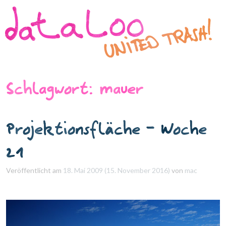
×
Direkt zum Inhalt wechseln
Schlagwort:
mauer
Projektionsfläche – Woche
21
Veröffentlicht am
18. Mai 2009
(15. November 2016)
von
mac