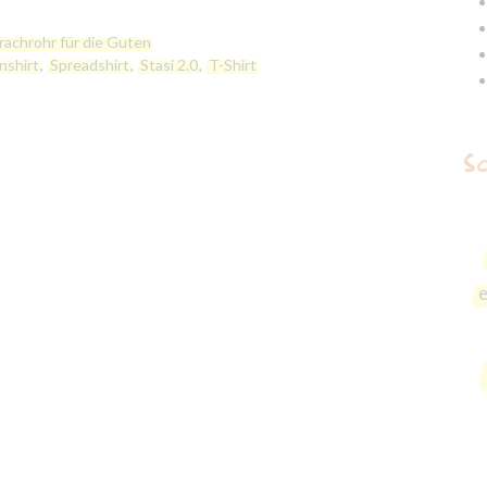
rachrohr für die Guten
nshirt
,
Spreadshirt
,
Stasi 2.0
,
T-Shirt
S
Erforderlich