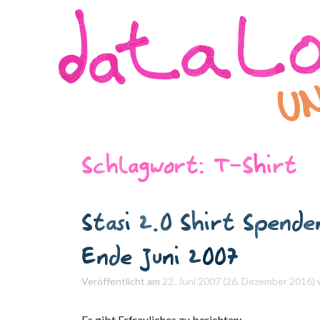
Direkt zum Inhalt wechseln
Schlagwort:
T-Shirt
Stasi 2.0 Shirt Spende
Ende Juni 2007
Veröffentlicht am
22. Juni 2007
(26. Dezember 2016)
Es gibt Erfreuliches zu berichten: