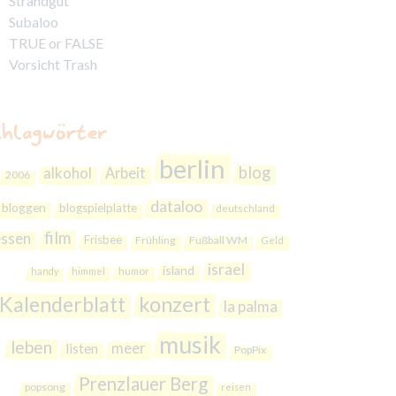
Strandgut
Subaloo
TRUE or FALSE
Vorsicht Trash
chlagwörter
berlin
blog
alkohol
Arbeit
2006
dataloo
bloggen
blogspielplatte
deutschland
film
essen
Frisbee
Frühling
Fußball WM
Geld
israel
island
handy
himmel
humor
Kalenderblatt
konzert
la palma
musik
leben
meer
listen
PopPix
Prenzlauer Berg
popsong
reisen