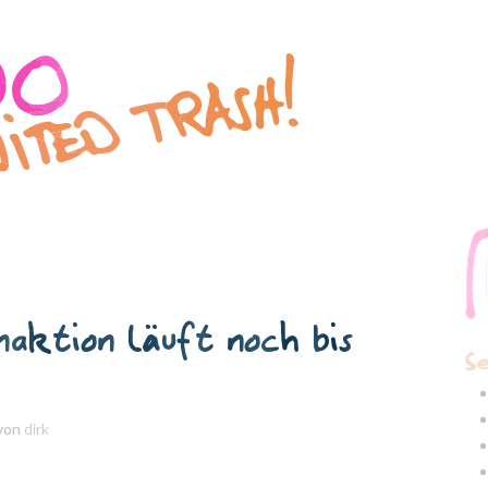
naktion läuft noch bis
Se
von
dirk