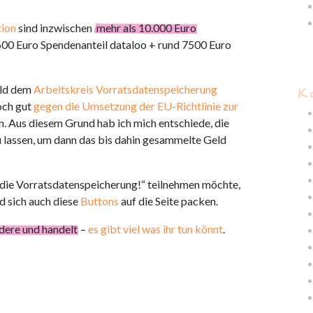
ion
sind inzwischen
mehr als 10.000 Euro
0 Euro Spendenanteil dataloo + rund 7500 Euro
K
Geld dem
Arbeitskreis Vorratsdatenspeicherung
och gut
gegen die Umsetzung der EU-Richtlinie zur
. Aus diesem Grund hab ich mich entschiede, die
u lassen, um dann das bis dahin gesammelte Geld
die Vorratsdatenspeicherung!“ teilnehmen möchte,
d sich auch diese
Buttons
auf die Seite packen.
ndere und handelt
–
es gibt viel was ihr tun könnt
.