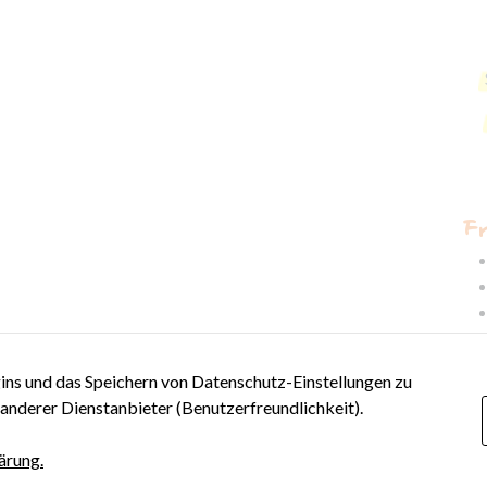
Diese
Cookies sind
für das
Funktionieren
der Website
erforderlich.
Benutzerfreundlichkeit
Damit unserer Blog
F
während deines Besuchs
so gut wie möglich
funktioniert. Wenn du
diese Cookies ablehnst,
werden einige
Funktionen und
eingebettete Inhalte
(z.B. youtube Videos) auf
ns und das Speichern von Datenschutz-Einstellungen zu
der Website nicht mehr
 anderer Dienstanbieter (Benutzerfreundlichkeit).
verfügbar sein.
ärung.