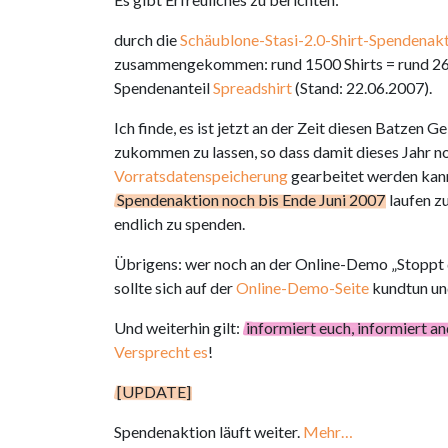
durch die
Schäublone-Stasi-2.0-
Shirt-
Spendenakt
zusammengekommen: rund 1500 Shirts = rund 260
Spendenanteil
Spreadshirt
(Stand: 22.06.2007).
Ich finde, es ist jetzt an der Zeit diesen Batzen 
zukommen zu lassen, so dass damit dieses Jahr n
Vorratsdatenspeicherung
gearbeitet werden kann
Spendenaktion noch bis Ende Juni 2007
laufen z
endlich zu spenden.
Übrigens: wer noch an der Online-Demo „Stoppt 
sollte sich auf der
Online-Demo-Seite
kundtun un
Und weiterhin gilt:
informiert euch, informiert a
Versprecht es
!
[UPDATE]
Spendenaktion läuft weiter.
Mehr…